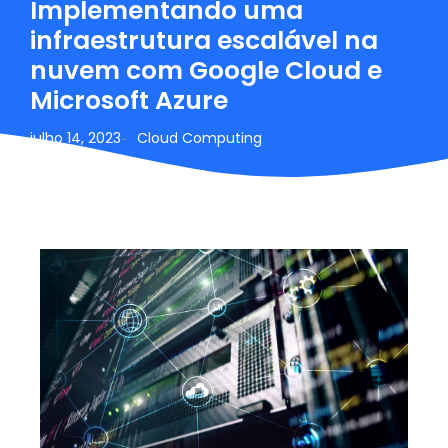
Implementando uma
infraestrutura escalável na
nuvem com Google Cloud e
Microsoft Azure
julho 14, 2023
Cloud Computing
-