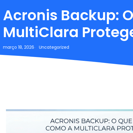
Acronis Backup: 
MultiClara Prote
março 18, 2026
Uncategorized
-