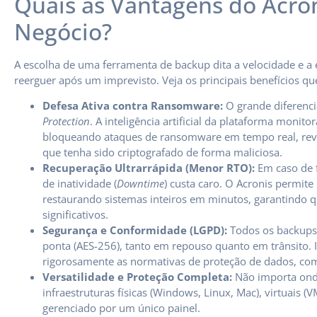
Quais as Vantagens do Acro
Negócio?
A escolha de uma ferramenta de backup dita a velocidade e a 
reerguer após um imprevisto. Veja os principais benefícios qu
Defesa Ativa contra Ransomware:
O grande diferenci
Protection
. A inteligência artificial da plataforma moni
bloqueando ataques de ransomware em tempo real, rev
que tenha sido criptografado de forma maliciosa.
Recuperação Ultrarrápida (Menor RTO):
Em caso de 
de inatividade (
Downtime
) custa caro. O Acronis permite
restaurando sistemas inteiros em minutos, garantindo q
significativos.
Segurança e Conformidade (LGPD):
Todos os backups 
ponta (AES-256), tanto em repouso quanto em trânsito. 
rigorosamente as normativas de proteção de dados, com
Versatilidade e Proteção Completa:
Não importa onde
infraestruturas físicas (Windows, Linux, Mac), virtuais
gerenciado por um único painel.