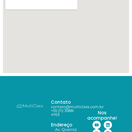
Contato
contato@multiclara.com.br
+55 (11) 3588-
Nos
4163
acompanhe!
Endereço
Av. Queiroz