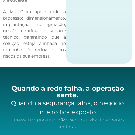
o ambiente.
A MultiClara apoia todo o
processo: dimensionamento,
implantação, configuração,
gestão contínua e suporte
técnico, garantindo que a
solução esteja alinhada ao
tamanho, à rotina e aos
riscos da sua empresa.
Quando a rede falha, a operação
sente.
Quando a segurança falha, o negócio
inteiro fica exposto.
Firewall corporativo | VPN segura | Monitoramento
contínuo