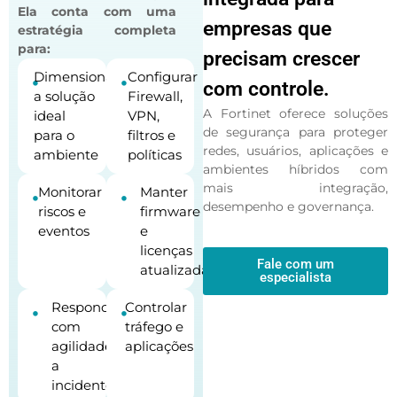
Ela conta com uma
empresas que
estratégia completa
para:
precisam crescer
Dimensionar
Configurar
•
•
com controle.
a solução
Firewall,
A Fortinet oferece soluções
ideal
VPN,
de segurança para proteger
para o
filtros e
redes, usuários, aplicações e
ambiente
políticas
ambientes híbridos com
mais integração,
Monitorar
Manter
•
•
desempenho e governança.
riscos e
firmware
eventos
e
licenças
Fale com um
atualizadas
especialista
Responder
Controlar
•
•
com
tráfego e
agilidade
aplicações
a
incidentes