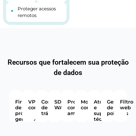
Proteger acessos
•
remotos
Recursos que fortalecem sua proteção
de dados
Firewall
VPN
Controle
SD-
Proteção
Monitoramento
Atualizações
Gestão
Filtro
de
corporativa
de
WAN
contra
contínuo
e
de
web
próxima
tráfego
ameaças
suporte
políticas
geração
técnico